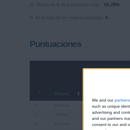
Media en % de puntuación max. :
65.20%
En la lista de las mejores partidas :
0
Puntuaciones
Thème
We and our
partners
Ciudades de Venezuela
1
America
such as unique ident
advertising and con
Ciudades de Mundo
2
World
and our partners may
Países de America del 
3
America
consent to our and o