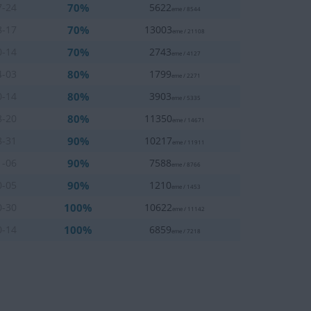
70%
7-24
5622
eme / 8544
70%
8-17
13003
eme / 21108
70%
0-14
2743
eme / 4127
80%
4-03
1799
eme / 2271
80%
0-14
3903
eme / 5335
80%
8-20
11350
eme / 14671
90%
8-31
10217
eme / 11911
90%
1-06
7588
eme / 8766
90%
0-05
1210
eme / 1453
100%
0-30
10622
eme / 11142
100%
0-14
6859
eme / 7218