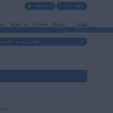
CONNEXION
INSCRIBIRSE
opa
Argentina
América
Mundo
|
Clubs
ificación de los jugadores
erfil.