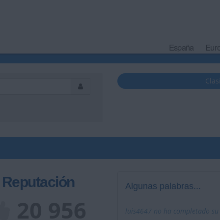
España
Eur
Clas
Reputación
Algunas palabras...
20 956
luis4647 no ha completado su p