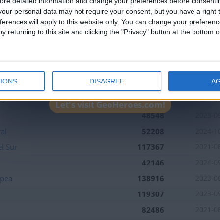
ore detailed information and change your preferences before consenti
38864
2025-0
our personal data may not require your consent, but you have a right t
ior
101546
2024-1
ferences will apply to this website only. You can change your preferen
y returning to this site and clicking the "Privacy" button at the bottom
ior
173299
2024-1
165698
2023-1
134358
2023-0
IONS
DISAGREE
A
139610
2024-0
io
143761
2023-0
Let's visit GeoHeroes.com!
48548
2023-0
al
52208
2024-1
l Sur
117367
2021-0
42146
2024-0
opea
138916
2023-0
119307
2023-0
82486
2021-0