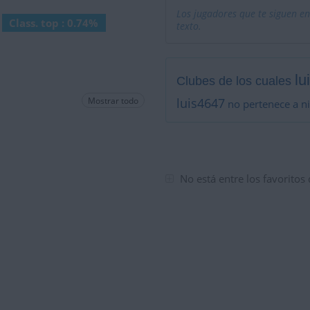
Los jugadores que te siguen en
Class. top : 0.74%
texto.
lu
Clubes de los cuales
Mostrar todo
luis4647
no pertenece a n
No está entre los favoritos