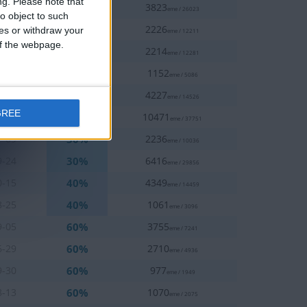
ng.
Please note that
20%
3-14
3823
eme / 26023
o object to such
20%
0-03
2226
ces or withdraw your
eme / 12211
 of the webpage.
20%
0-28
2214
eme / 12281
30%
1-01
1152
eme / 5086
30%
7-10
4227
eme / 14526
GREE
30%
7-27
10471
eme / 37751
30%
7-09
2236
eme / 10036
30%
9-24
6416
eme / 29856
40%
0-15
4349
eme / 14459
40%
8-25
1061
eme / 3096
60%
9-05
3755
eme / 7241
60%
6-29
2710
eme / 4936
60%
9-30
977
eme / 1949
60%
8-13
1070
eme / 2075