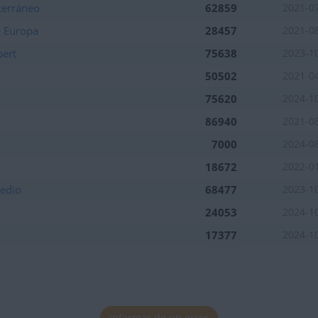
terráneo
62859
2021-0
e Europa
28457
2021-0
pert
75638
2023-1
50502
2021-0
75620
2024-1
a
86940
2021-0
7000
2024-0
18672
2022-0
Medio
68477
2023-1
24053
2024-1
17377
2024-1
Informar de un error