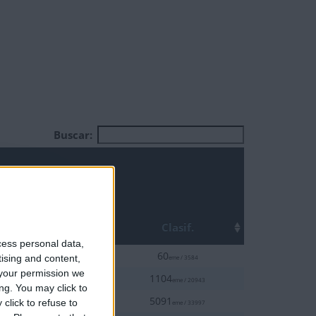
Buscar:
Top
ha
Clasif.
cess personal data,
5%
1-26
60
tising and content,
eme / 3584
your permission we
10%
0-30
1104
eme / 20943
ng. You may click to
20%
0-19
5091
click to refuse to
eme / 33997