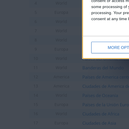
consent or access m
Capitales del Mundo
4
World
some processing of y
Ciudades de Europa Jun
5
Europa
processing. Your pre
consent at any time b
Ciudades de Mundo jun
6
World
Países de Africa
7
World
Países de Asia
8
World
MORE OPT
Países de Europa
9
Europa
Países del Oriente Med
10
World
Banderas del Mundo
11
World
Países de America centr
12
America
Ciudades de America de
13
America
Países de Oceanía
14
World
Países de la Unión Eur
15
Europa
Ciudades de Africa
16
World
Ciudades de Asia
17
Europa