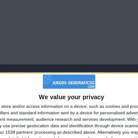
1
1
4
5
2
Mejor
We value your privacy
Nombre
Fec
🇺🇸 We noticed you’re visiting from
resultados
store and/or access information on a device, such as cookies and pro
an English-speaking country
109669
2023-1
ifiers and standard information sent by a device for personalised adver
Join our American version now and be among
tent measurement, audience research and services development.
With 
180818
2024-1
 use precise geolocation data and identification through device scanni
the firsts to submit your score on our
Sur
107505
2023-1
ur 1538 partners’ processing as described above. Alternatively you may 
leaderboards!