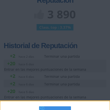
Reputación
3 890
Class. top : 3.37%
Historial de Reputación
+2
Terminar una partida
hace 2 días
+20
hace 6 días
Entrar en las mejores puntuaciones de la semana
+2
Terminar una partida
hace 6 días
+2
Terminar una partida
hace 6 días
+20
hace 6 días
Entrar en las mejores puntuaciones de la semana
+2
Terminar una partida
hace 6 días