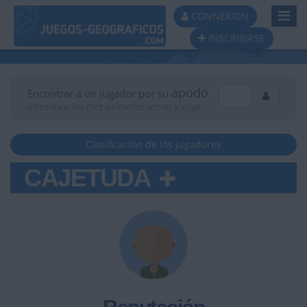
Toggl
CONNEXION
Navig
INSCRIBIRSE
apodo
Encontrar a un jugador por su
Introduce las tres primeras letras y elige
Clasificación de los jugadores
CAJETUDA