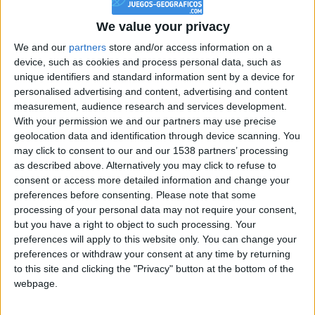
+20
hace 6 días
Información sobre la réputación
Mostrar todo
Entrar en las mejores puntuaciones de la semana
We value your privacy
+2
Terminar una partida
hace 6 días
Algunas palabras...
We and our
partners
store and/or access information on a
+20
device, such as cookies and process personal data, such as
hace 6 días
unique identifiers and standard information sent by a device for
Entrar en las mejores puntuaciones de la semana
CAJETUDA no ha completado su perfil.
personalised advertising and content, advertising and content
+2
Terminar una partida
hace 6 días
measurement, audience research and services development.
Los jugadores que te siguen en favoritos serán advertidos
+20
hace 6 días
With your permission we and our partners may use precise
cuando modifiques este texto.
Entrar en las mejores puntuaciones de la semana
geolocation data and identification through device scanning. You
may click to consent to our and our 1538 partners’ processing
+2
Terminar una partida
hace 6 días
as described above. Alternatively you may click to refuse to
+20
CAJETUDA
Clubes de los cuales
es
hace 10 días
consent or access more detailed information and change your
miembro (0/2)
Entrar en las mejores puntuaciones de la semana
preferences before consenting.
Please note that some
+2
processing of your personal data may not require your consent,
CAJETUDA
no pertenece a ningún club
Terminar una partida
hace 10 días
but you have a right to object to such processing. Your
+10
hace 10 días
preferences will apply to this website only. You can change your
Entrar en las mejores puntuaciones del día
preferences or withdraw your consent at any time by returning
+2
to this site and clicking the "Privacy" button at the bottom of the
Terminar una partida
hace 10 días
Miembro desde: :
18-01-2021
webpage.
+20
hace 10 días
Comentarios :
0
Entrar en las mejores puntuaciones de la semana