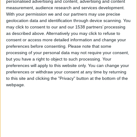
nachocervera
Clubes de los cuales
es
personalised advertising and content, advertising and content
miembro (0/2)
measurement, audience research and services development.
With your permission we and our partners may use precise
nachocervera
no pertenece a ningún club
geolocation data and identification through device scanning. You
may click to consent to our and our 1538 partners’ processing
as described above. Alternatively you may click to refuse to
consent or access more detailed information and change your
Miembro desde: :
07-01-2021
preferences before consenting.
Please note that some
processing of your personal data may not require your consent,
Comentarios :
3
but you have a right to object to such processing. Your
preferences will apply to this website only. You can change your
Juegos llevados a cabo :
17
preferences or withdraw your consent at any time by returning
Partidas jugadas :
368
to this site and clicking the "Privacy" button at the bottom of the
webpage.
Número de estrellas :
12
Media en % de puntuación max. :
43.72%
En la lista de las mejores partidas :
0
Está entre los favoritos de
1
jugadores