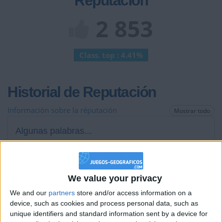
Reputación
2 853
Class. top : 4.41%
Historial de Reputación
Información sobre la réputación
Mostrar todo
Algunas palabras...
nachocervera no ha completado su perfil.
Los jugadores que te siguen en favoritos serán advertidos
We value your privacy
cuando modifiques este texto.
We and our
partners
store and/or access information on a
device, such as cookies and process personal data, such as
unique identifiers and standard information sent by a device for