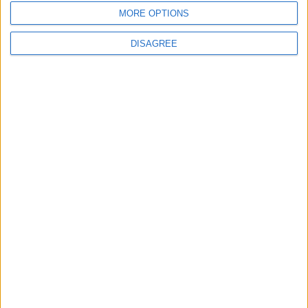
giochi-geografici.com
geoheroes.com
MORE OPTIONS
jeux-historiques.com
lemurdelapresse.com
DISAGREE
jeuxpedago.com
billets-monuments.com
Protección de datos
personales
Mapa del sitio
Contacto
Menciones Legales
Colaboración
Boletín de noticias
¿Deseas recibir información sobre este sitio Web?
ENVIAR