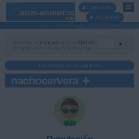
Toggl
CONNEXION
Navig
INSCRIBIRSE
apodo
Encontrar a un jugador por su
Introduce las tres primeras letras y elige
Clasificación de los jugadores
nachocervera