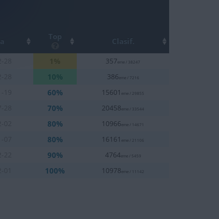
Top
ha
Clasif.
1%
2-28
357
eme / 38247
10%
2-28
386
eme / 7216
60%
1-19
15601
eme / 29855
70%
7-28
20458
eme / 33544
80%
2-02
10966
eme / 14671
80%
1-07
16161
eme / 21106
90%
2-22
4764
eme / 5459
100%
2-01
10978
eme / 11142