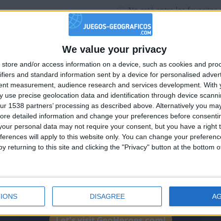
No está entre los favoritos
uaciones del día
We value your privacy
🇺🇸 We noticed you’re visiting from
store and/or access information on a device, such as cookies and pro
an English-speaking country
uaciones del día
ifiers and standard information sent by a device for personalised adver
Join our American version now and be among
tent measurement, audience research and services development.
With 
 use precise geolocation data and identification through device scanni
the firsts to submit your score on our
uaciones del día
ur 1538 partners’ processing as described above. Alternatively you may 
leaderboards!
ore detailed information and change your preferences before consenti
our personal data may not require your consent, but you have a right t
tuaciones de la semana
ferences will apply to this website only. You can change your preferen
y returning to this site and clicking the "Privacy" button at the bottom
IONS
DISAGREE
A
uaciones del día
Let's visit GeoHeroes.com!