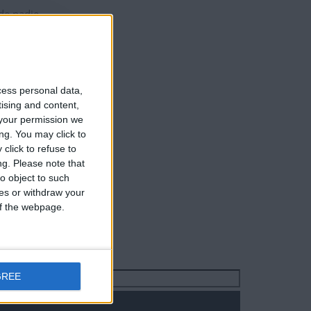
 de nadie
cess personal data,
tising and content,
your permission we
ng. You may click to
click to refuse to
ng.
Please note that
o object to such
ces or withdraw your
 of the webpage.
GREE
Buscar: