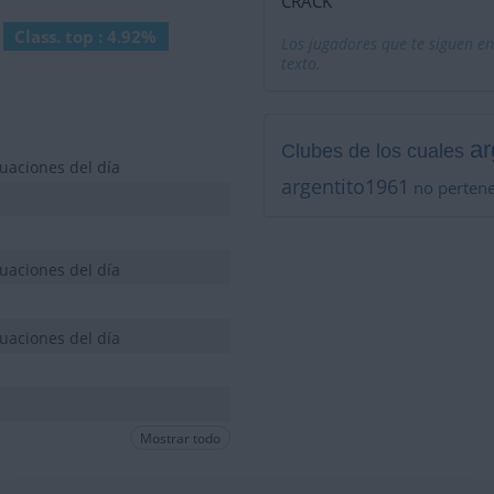
CRACK
Class. top : 4.92%
Los jugadores que te siguen en
texto.
ar
Clubes de los cuales
uaciones del día
argentito1961
no pertene
uaciones del día
uaciones del día
Mostrar todo
uaciones del día