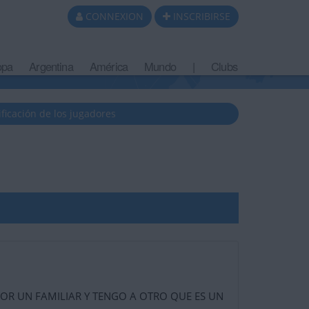
CONNEXION
INSCRIBIRSE
opa
Argentina
América
Mundo
|
Clubs
ificación de los jugadores
OR UN FAMILIAR Y TENGO A OTRO QUE ES UN