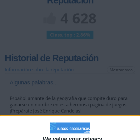
Reputación
4 628
Class. top : 2.86%
Historial de Reputación
Información sobre la réputación
Mostrar todo
Algunas palabras...
Español amante de la geografía que compite duro para
ganarse un nombre en esta hermosa página de juegos.
¡Prepárate José Enrique Candelas!
Los jugadores que te siguen en favoritos serán advertidos
We value your privacy