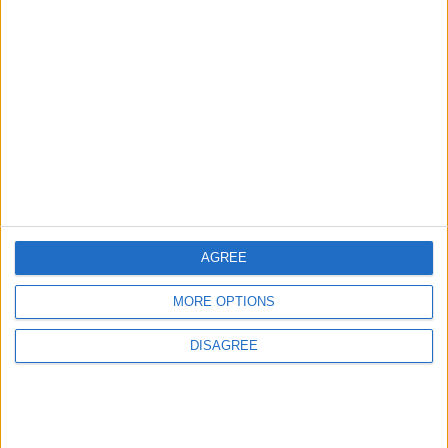
Países de Oceanía
9000
21
World
Ciudades de Asia
57203
22
Europa
Países de America del Sur
42517
23
America
Informar de un error
AGREE
MORE OPTIONS
juegos-geograficos.com
geographie-spiele.com
DISAGREE
giochi-geografici.com
geoheroes.com
jeux-historiques.com
lemurdelapresse.com