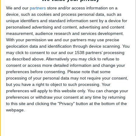
cuando modifiques este texto.
We and our
partners
store and/or access information on a
device, such as cookies and process personal data, such as
unique identifiers and standard information sent by a device for
allmight_ofisial
Clubes de los cuales
es
personalised advertising and content, advertising and content
miembro (0/2)
measurement, audience research and services development.
With your permission we and our partners may use precise
allmight_ofisial
no pertenece a ningún club
geolocation data and identification through device scanning. You
may click to consent to our and our 1538 partners’ processing
as described above. Alternatively you may click to refuse to
consent or access more detailed information and change your
Miembro desde: :
05-06-2019
preferences before consenting.
Please note that some
processing of your personal data may not require your consent,
Comentarios :
4
but you have a right to object to such processing. Your
preferences will apply to this website only. You can change your
Juegos llevados a cabo :
23
preferences or withdraw your consent at any time by returning
Partidas jugadas :
525
to this site and clicking the "Privacy" button at the bottom of the
webpage.
Número de estrellas :
34
Media en % de puntuación max. :
68.13%