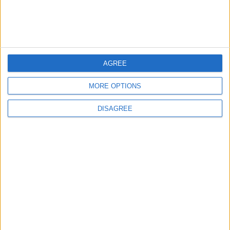
Países de Africa
7000
27
World
Ciudades de Africa
49782
28
World
AGREE
MORE OPTIONS
Informar de un error
DISAGREE
juegos-geograficos.com
geographie-spiele.com
giochi-geografici.com
geoheroes.com
jeux-historiques.com
lemurdelapresse.com
jeuxpedago.com
billets-monuments.com