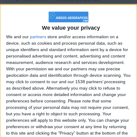
+2
Información sobre la réputación
Añadir un comentario
Mostrar todo
hace 2 meses
+2
Terminar una partida
hace 2 meses
Algunas palabras...
+40
We value your privacy
hace 2 meses
Entrar en las mejores puntuaciones del mes
EnolOrraca no ha completado su perfil.
We and our
partners
store and/or access information on a
+20
device, such as cookies and process personal data, such as
hace 2 meses
Los jugadores que te siguen en favoritos serán advertidos
unique identifiers and standard information sent by a device for
Entrar en las mejores puntuaciones de la semana
cuando modifiques este texto.
personalised advertising and content, advertising and content
+10
Ganar una estrella
hace 2 meses
measurement, audience research and services development.
+2
Terminar una partida
hace 2 meses
With your permission we and our partners may use precise
geolocation data and identification through device scanning. You
+20
EnolOrraca
Clubes de los cuales
es miembro
hace 2 meses
may click to consent to our and our 1538 partners’ processing
(0/2)
Entrar en las mejores puntuaciones de la semana
as described above. Alternatively you may click to refuse to
+2
EnolOrraca
no pertenece a ningún club
Terminar una partida
hace 2 meses
consent or access more detailed information and change your
+2
preferences before consenting.
Please note that some
Terminar una partida
hace 2 meses
processing of your personal data may not require your consent,
+20
hace 2 meses
but you have a right to object to such processing. Your
Entrar en las mejores puntuaciones de la semana
Miembro desde: :
12-05-2019
preferences will apply to this website only. You can change your
+40
preferences or withdraw your consent at any time by returning
hace 2 meses
to this site and clicking the "Privacy" button at the bottom of the
Comentarios :
2
Entrar en las mejores puntuaciones del mes