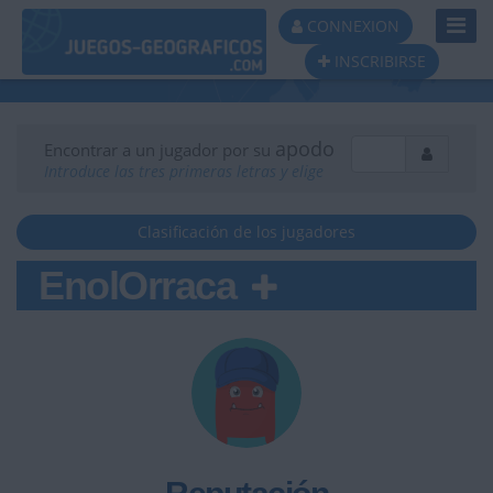
Toggl
CONNEXION
Navig
INSCRIBIRSE
apodo
Encontrar a un jugador por su
Introduce las tres primeras letras y elige
Clasificación de los jugadores
EnolOrraca