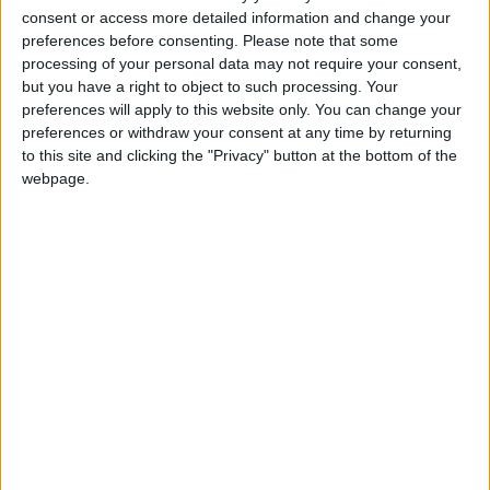
+2
consent or access more detailed information and change your
Terminar una partida
hace un mes
Juegos llevados a cabo :
43
preferences before consenting.
Please note that some
+40
hace un mes
processing of your personal data may not require your consent,
Partidas jugadas :
1258
Entrar en las mejores puntuaciones del mes
but you have a right to object to such processing. Your
+2
preferences will apply to this website only. You can change your
Número de estrellas :
Terminar una partida
125
hace un mes
preferences or withdraw your consent at any time by returning
+2
Terminar una partida
hace un mes
to this site and clicking the "Privacy" button at the bottom of the
Media en % de puntuación max. :
99.94%
+2
webpage.
Terminar una partida
hace un mes
+2
En la lista de las mejores partidas :
1
Terminar una partida
hace un mes
No está entre los favoritos de nadie
+2
Terminar una partida
hace un mes
+2
Terminar una partida
hace un mes
+2
Terminar una partida
hace un mes
+2
Terminar una partida
hace un mes
Puntuaciones
+2
Terminar una partida
hace 2 meses
Buscar:
+40
hace 2 meses
Entrar en las mejores puntuaciones del mes
+2
9
19
13
Terminar una partida
hace 2 meses