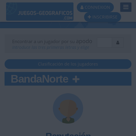
Toggl
CONNEXION
Navig
INSCRIBIRSE
apodo
Encontrar a un jugador por su
Introduce las tres primeras letras y elige
Clasificación de los jugadores
BandaNorte