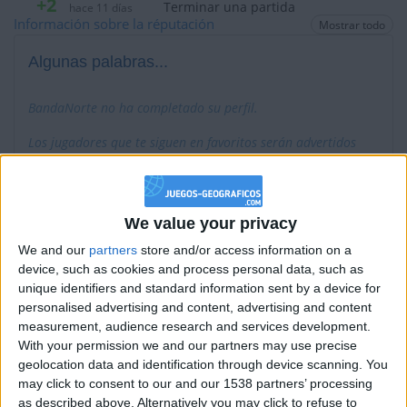
+2
Terminar una partida
hace 11 días
Información sobre la réputación
Mostrar todo
+2
Terminar una partida
hace 11 días
+2
Algunas palabras...
Terminar una partida
hace 14 días
+40
hace 14 días
BandaNorte no ha completado su perfil.
Entrar en las mejores puntuaciones del mes
+2
Terminar una partida
hace 14 días
Los jugadores que te siguen en favoritos serán advertidos
cuando modifiques este texto.
+2
Terminar una partida
hace 15 días
+2
Terminar una partida
hace 15 días
+2
Terminar una partida
We value your privacy
hace 16 días
BandaNorte
Clubes de los cuales
es miembro
+2
(0/2)
Terminar una partida
We and our
partners
store and/or access information on a
hace 16 días
device, such as cookies and process personal data, such as
+40
BandaNorte
no pertenece a ningún club
hace 25 días
unique identifiers and standard information sent by a device for
Entrar en las mejores puntuaciones del mes
personalised advertising and content, advertising and content
+2
Terminar una partida
hace 25 días
measurement, audience research and services development.
With your permission we and our partners may use precise
+40
hace 28 días
Miembro desde: :
14-03-2019
geolocation data and identification through device scanning. You
Entrar en las mejores puntuaciones del mes
may click to consent to our and our 1538 partners’ processing
+2
Comentarios :
0
Terminar una partida
hace 28 días
as described above. Alternatively you may click to refuse to