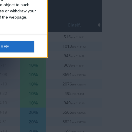
o object to such
ces or withdraw your
 of the webpage.
Top
ha
Clasif.
5%
5-14
516
eme / 14671
10%
0-22
1013
GREE
eme / 11142
10%
1-12
945
eme / 14459
10%
1-11
969
eme / 11911
10%
7-08
3691
eme / 38246
10%
1-10
2076
eme / 33544
10%
0-22
495
eme / 6398
10%
5-10
940
eme / 12210
20%
8-19
5565
eme / 33996
20%
3-31
5821
eme / 37748
20%
1-19
655
eme / 3573