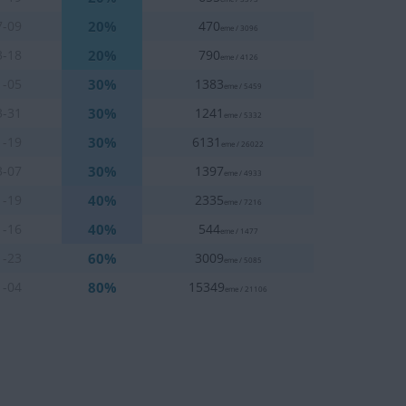
20%
7-09
470
eme / 3096
20%
3-18
790
eme / 4126
30%
1-05
1383
eme / 5459
30%
3-31
1241
eme / 5332
30%
1-19
6131
eme / 26022
30%
3-07
1397
eme / 4933
40%
1-19
2335
eme / 7216
40%
1-16
544
eme / 1477
60%
1-23
3009
eme / 5085
80%
1-04
15349
eme / 21106