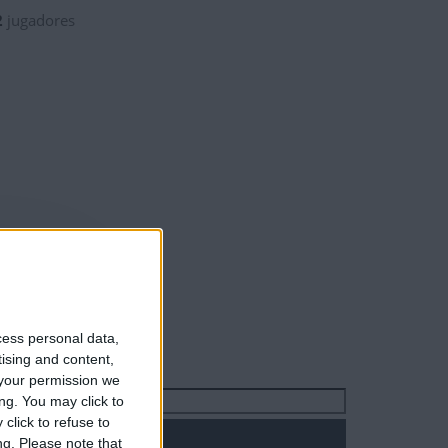
2
jugadores
cess personal data,
tising and content,
your permission we
Buscar:
ng. You may click to
click to refuse to
ng.
Please note that