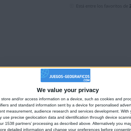
tuaciones de la semana
Está entre los favoritos de
tuaciones de la semana
tuaciones de la semana
tuaciones de la semana
tuaciones de la semana
We value your privacy
🇺🇸 We noticed you’re visiting from
store and/or access information on a device, such as cookies and pro
an English-speaking country
tuaciones de la semana
ifiers and standard information sent by a device for personalised adver
Join our American version now and be among
tent measurement, audience research and services development.
With 
 use precise geolocation data and identification through device scanni
the firsts to submit your score on our
tuaciones de la semana
ur 1538 partners’ processing as described above. Alternatively you may 
leaderboards!
ore detailed information and change your preferences before consenti