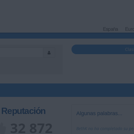
España
Eur
Clas
Reputación
Algunas palabras...
32 872
BethK no ha completado su per