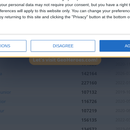
1
7
5
4
2
our personal data may not require your consent, but you have a right t
tuaciones de la semana
ferences will apply to this website only. You can change your preferen
y returning to this site and clicking the "Privacy" button at the bottom
Mejor
Nombre
Fec
resultados
tuaciones de la semana
a
208367
2020-0
106878
2019-1
IONS
DISAGREE
A
tuaciones de la semana
al
149451
2020-1
Let's visit GeoHeroes.com!
171325
2020-1
a
142164
2026-0
227160
2022-0
Junior
107132
2019-1
ior
116726
2020-0
tuaciones de la semana
Sur
107219
2020-0
156135
2022-0
134572
2023-0