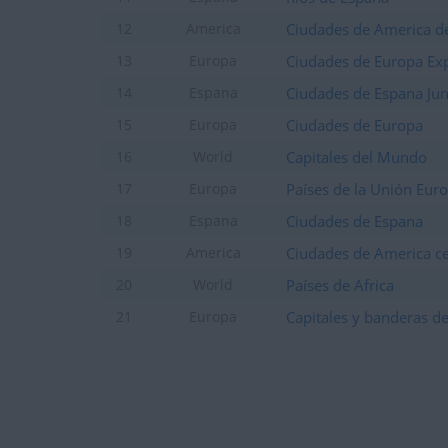
+20
Entrar en las mejores pun
hace 29 días
Ciudades de America de
12
America
+2
Terminar una partida
hace 29 días
Ciudades de Europa Ex
13
Europa
+2
Terminar una partida
hace 29 días
Ciudades de Espana Jun
14
Espana
+20
Entrar en las mejores pun
hace 29 días
Ciudades de Europa
15
Europa
+2
Terminar una partida
hace 29 días
Capitales del Mundo
16
World
+20
Entrar en las mejores pun
hace 29 días
Países de la Unión Eur
17
Europa
+2
Terminar una partida
hace 29 días
Ciudades de Espana
18
Espana
+20
Entrar en las mejores pun
hace 29 días
Ciudades de America ce
19
America
+2
Terminar una partida
hace 29 días
Países de Africa
20
World
+20
Entrar en las mejores pun
hace 29 días
Capitales y banderas d
21
Europa
+2
Terminar una partida
hace 29 días
+20
Entrar en las mejores pun
hace 29 días
+2
Terminar una partida
hace 29 días
+2
Terminar una partida
hace 29 días