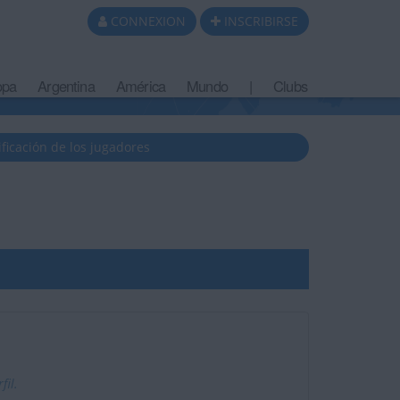
CONNEXION
INSCRIBIRSE
opa
Argentina
América
Mundo
|
Clubs
ificación de los jugadores
fil.