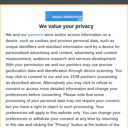
ismaelmurcia91 no ha completado su perfil.
Los jugadores que te siguen en favoritos serán advertidos
cuando modifiques este texto.
We value your privacy
We and our
partners
store and/or access information on a
device, such as cookies and process personal data, such as
ismaelmurcia91
Clubes de los cuales
es
unique identifiers and standard information sent by a device for
miembro (0/2)
personalised advertising and content, advertising and content
ismaelmurcia91
measurement, audience research and services development.
no pertenece a ningún club
With your permission we and our partners may use precise
geolocation data and identification through device scanning. You
may click to consent to our and our 1538 partners’ processing
as described above. Alternatively you may click to refuse to
Miembro desde: :
07-03-2019
consent or access more detailed information and change your
preferences before consenting.
Please note that some
Comentarios :
0
processing of your personal data may not require your consent,
but you have a right to object to such processing. Your
Juegos llevados a cabo :
31
preferences will apply to this website only. You can change your
Partidas jugadas :
305
preferences or withdraw your consent at any time by returning
to this site and clicking the "Privacy" button at the bottom of the