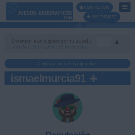
Toggl
CONNEXION
Navig
INSCRIBIRSE
apodo
Encontrar a un jugador por su
Introduce las tres primeras letras y elige
Clasificación de los jugadores
ismaelmurcia91