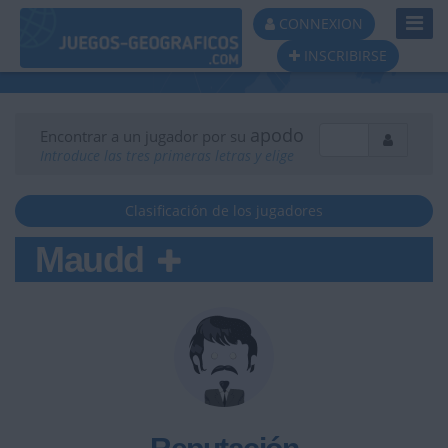
Toggl
CONNEXION
Navig
INSCRIBIRSE
apodo
Encontrar a un jugador por su
Introduce las tres primeras letras y elige
Clasificación de los jugadores
Maudd