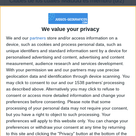
Maudd
Clubes de los cuales
es miembro (0/2)
Maudd
no pertenece a ningún club
We value your privacy
Miembro desde: :
23-12-2018
We and our
partners
store and/or access information on a
device, such as cookies and process personal data, such as
Comentarios :
4
unique identifiers and standard information sent by a device for
personalised advertising and content, advertising and content
measurement, audience research and services development.
Juegos llevados a cabo :
35
With your permission we and our partners may use precise
Partidas jugadas :
423
geolocation data and identification through device scanning. You
may click to consent to our and our 1538 partners’ processing
Número de estrellas :
101
as described above. Alternatively you may click to refuse to
consent or access more detailed information and change your
Media en % de puntuación max. :
98.62%
preferences before consenting.
Please note that some
processing of your personal data may not require your consent,
En la lista de las mejores partidas :
0
but you have a right to object to such processing. Your
Está entre los favoritos de
1
jugadores
preferences will apply to this website only. You can change your
preferences or withdraw your consent at any time by returning
to this site and clicking the "Privacy" button at the bottom of the