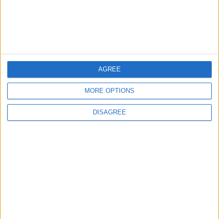
Junior
Ciudades del Oriente
105434
33
Europa
Medio
Ciudades de Colombia
59799
34
America
Ciudades de Espana Junior
65294
35
Espana
AGREE
MORE OPTIONS
DISAGREE
Informar de un error
juegos-geograficos.com
geographie-spiele.com
giochi-geografici.com
geoheroes.com
jeux-historiques.com
lemurdelapresse.com