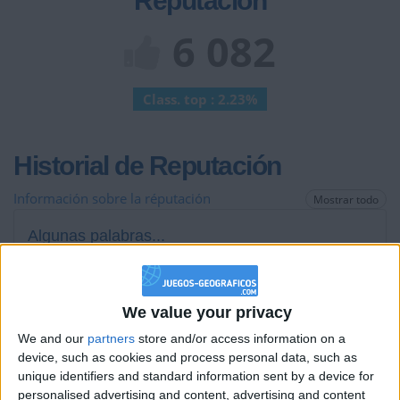
Reputación
6 082
Class. top : 2.23%
Historial de Reputación
Información sobre la réputación
Mostrar todo
Algunas palabras...
Nacional Nacional
We value your privacy
Los jugadores que te siguen en favoritos serán advertidos
cuando modifiques este texto.
We and our
partners
store and/or access information on a
device, such as cookies and process personal data, such as
unique identifiers and standard information sent by a device for
personalised advertising and content, advertising and content