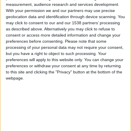
GabrielBonora
Clubes de los cuales
es
measurement, audience research and services development.
miembro (0/2)
With your permission we and our partners may use precise
GabrielBonora
no pertenece a ningún club
geolocation data and identification through device scanning. You
may click to consent to our and our 1538 partners’ processing
as described above. Alternatively you may click to refuse to
consent or access more detailed information and change your
Miembro desde: :
24-06-2018
preferences before consenting.
Please note that some
processing of your personal data may not require your consent,
but you have a right to object to such processing. Your
Comentarios :
1
preferences will apply to this website only. You can change your
preferences or withdraw your consent at any time by returning
Juegos llevados a cabo :
16
to this site and clicking the "Privacy" button at the bottom of the
Partidas jugadas :
305
webpage.
Número de estrellas :
29
Media en % de puntuación max. :
75.47%
En la lista de las mejores partidas :
0
Está entre los favoritos de
2
jugadores