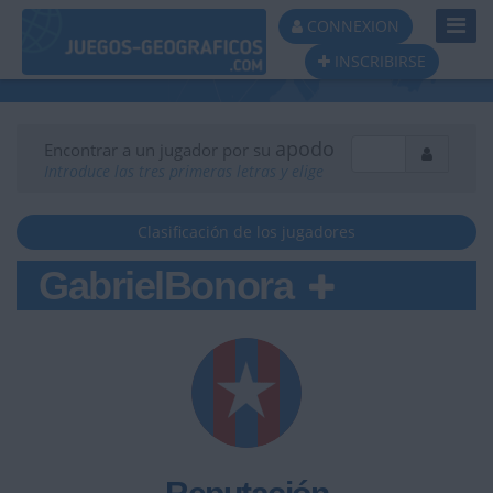
Toggl
CONNEXION
Navig
INSCRIBIRSE
apodo
Encontrar a un jugador por su
Introduce las tres primeras letras y elige
Clasificación de los jugadores
GabrielBonora