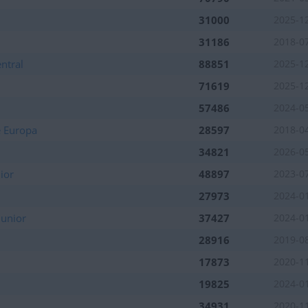
31000
2025-1
31186
2018-0
ntral
88851
2025-1
71619
2025-1
57486
2024-0
e Europa
28597
2018-0
34821
2026-0
ior
48897
2023-0
27973
2024-0
Junior
37427
2024-0
28916
2019-0
17873
2020-1
19825
2024-0
34931
2020-1