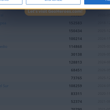
pert
95368
2023-0
Let's visit GeoHeroes.com!
al
90923
2026-0
opea
152583
2018-1
150434
2025-1
100214
2024-1
Medio
114868
2025-0
30138
2026-0
128813
2024-0
68451
2026-0
73765
2025-1
l Sur
108259
2024-0
83311
2020-1
52374
2021-0
70790
2021-0