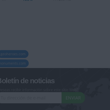
geoheroes.com
-monuments.com
oletín de noticias
eseas recibir información sobre este sitio Web?
ENVIAR