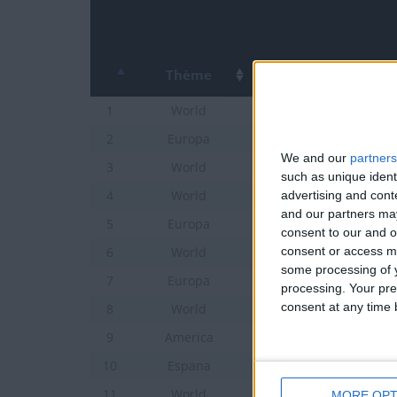
Terminar una partida
hace 2 meses
Thème
Países de Asia
1
World
Países de Europa
2
Europa
We and our
partners
Ciudades de Mundo
3
World
such as unique ident
Países del Oriente Med
advertising and con
4
World
and our partners may
Ciudades de Europa Jun
5
Europa
consent to our and o
consent or access m
Ciudades de Mundo jun
6
World
some processing of y
Geo. física de Europa
7
Europa
processing. Your pre
consent at any time b
Países de Africa
8
World
Países de America del 
9
America
Comunidades de Españ
10
Espana
Ciudades del mar Medi
11
World
MORE OPT