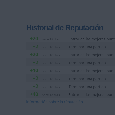
Historial de Reputación
+20
Entrar en las mejores pun
hace 18 días
+2
Terminar una partida
hace 18 días
+20
Entrar en las mejores pun
hace 18 días
+2
Terminar una partida
hace 18 días
+10
Entrar en las mejores punt
hace 18 días
+2
Terminar una partida
hace 18 días
+2
Terminar una partida
hace 18 días
+40
Entrar en las mejores pun
hace 18 días
+20
Información sobre la réputación
Entrar en las mejores pun
hace 24 días
+2
Terminar una partida
hace 24 días