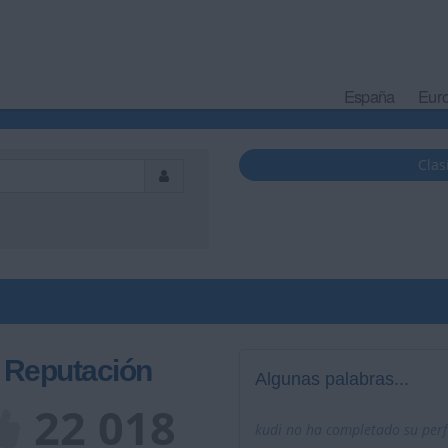
España
Eur
Clas
Reputación
Algunas palabras...
22 018
kudi no ha completado su perfi