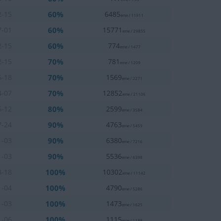
60%
2-15
6485
eme / 11911
60%
7-01
15771
eme / 29855
60%
2-15
774
eme / 1477
70%
2-15
781
eme / 1209
70%
5-18
1569
eme / 2271
70%
4-07
12852
eme / 21106
80%
5-12
2599
eme / 3584
90%
7-24
4763
eme / 5459
90%
1-03
6380
eme / 7216
90%
1-03
5536
eme / 6398
100%
8-18
10302
eme / 11142
100%
1-04
4790
eme / 5286
100%
1-03
1473
eme / 1625
100%
1-06
1115
eme / 1188