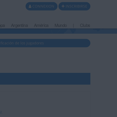
CONNEXION
INSCRIBIRSE
opa
Argentina
América
Mundo
|
Clubs
ificación de los jugadores
l.