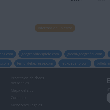
Informar de un error
icos.com
geographie-spiele.com
giochi-geografici.com
es.com
lemurdelapresse.com
jeuxpedago.com
billets
Protección de datos
B
personales
¿D
Mapa del sitio
Contacto
Menciones Legales