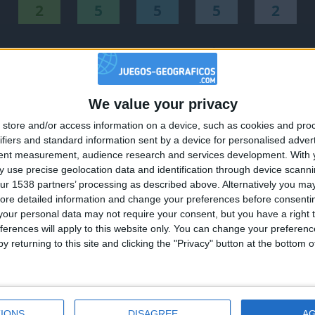
2
5
5
5
2
Mejor
Nombre
Fec
resultados
168336
2024-0
We value your privacy
🇺🇸 We noticed you’re visiting from
170887
2018-0
store and/or access information on a device, such as cookies and pro
an English-speaking country
179056
2026-0
ifiers and standard information sent by a device for personalised adver
Join our American version now and be among
io
152673
tent measurement, audience research and services development.
With 
2020-0
 use precise geolocation data and identification through device scanni
the firsts to submit your score on our
ior
119477
2018-0
ur 1538 partners’ processing as described above. Alternatively you may 
leaderboards!
ore detailed information and change your preferences before consenti
ior
184513
2026-0
our personal data may not require your consent, but you have a right t
91922
2018-1
ferences will apply to this website only. You can change your preferen
y returning to this site and clicking the "Privacy" button at the bottom
171274
2018-1
Sur
108540
2023-0
a
140920
2023-1
terráneo
95883
2018-1
IONS
DISAGREE
A