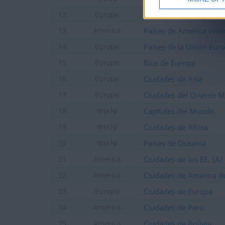
Ciudades de Europa Ex
12
Europa
Países de America centr
13
America
Países de la Unión Eur
14
Europa
Ríos de Europa
15
Europa
Ciudades de Asia
16
Europa
Ciudades del Oriente 
17
Europa
Capitales del Mundo
18
World
Ciudades de Africa
19
World
Países de Oceanía
20
World
Ciudades de los EE. UU
21
America
Ciudades de America de
22
America
Ciudades de Europa
23
Europa
Ciudades de Peru
24
America
Ciudades de Bolivia
25
America