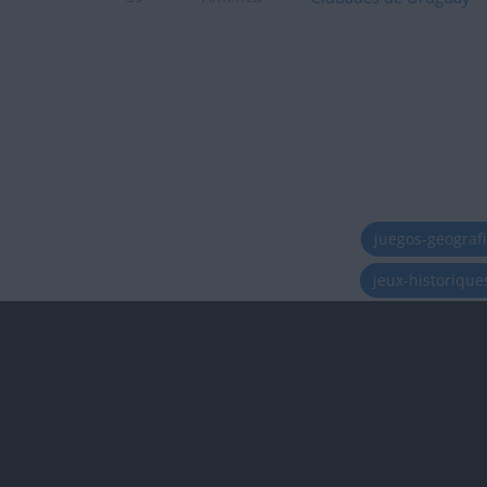
juegos-geograf
jeux-historiqu