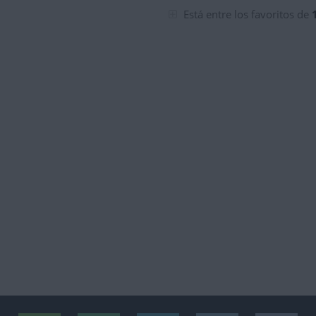
tuaciones de la semana
Está entre los favoritos de
tuaciones del mes
tuaciones del mes
tuaciones de la semana
tuaciones de la semana
tuaciones de la semana
tuaciones de la semana