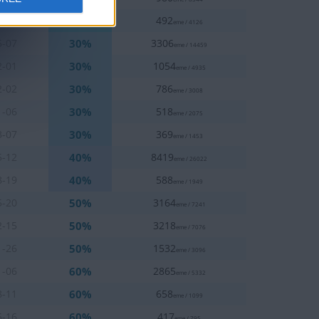
20%
7-24
492
eme / 4126
30%
5-07
3306
eme / 14459
30%
2-01
1054
eme / 4935
30%
2-02
786
eme / 3008
30%
1-06
518
eme / 2075
30%
3-07
369
eme / 1453
40%
5-12
8419
eme / 26022
40%
8-19
588
eme / 1949
50%
5-20
3164
eme / 7241
50%
2-15
3218
eme / 7076
50%
1-26
1532
eme / 3096
60%
1-06
2865
eme / 5332
60%
8-11
658
eme / 1099
60%
5-16
417
eme / 795