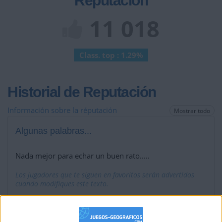
Reputación
11 018
Class. top : 1.29%
Historial de Reputación
Información sobre la réputación
Mostrar todo
Algunas palabras...
Nada mejor para echar un buen rato.....
Los jugadores que te siguen en favoritos serán advertidos
cuando modifiques este texto.