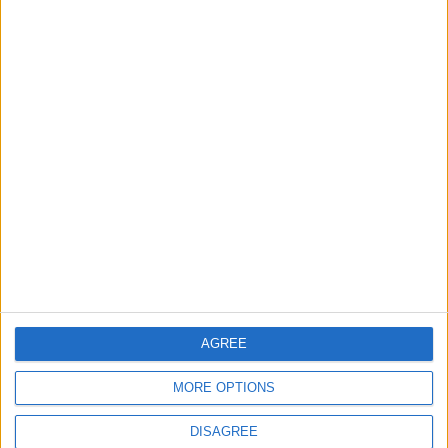
Países de Asia
30000
23
World
Ciudades de los EE. UU
36456
24
America
Ríos de España
11500
25
Espana
Ciudades de Africa
98883
26
World
Estados de los EE. UU
8500
27
America
Informar de un error
AGREE
MORE OPTIONS
DISAGREE
juegos-geograficos.com
geographie-spiele.com