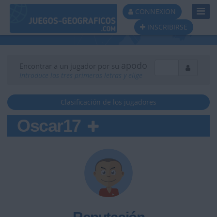
Toggl
CONNEXION
Navig
INSCRIBIRSE
apodo
Encontrar a un jugador por su
Introduce las tres primeras letras y elige
Clasificación de los jugadores
Oscar17