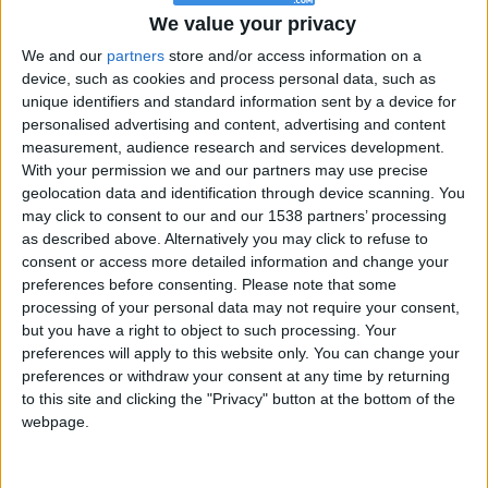
Oscar17
Clubes de los cuales
es miembro
(0/2)
We value your privacy
Oscar17
We and our
partners
store and/or access information on a
no pertenece a ningún club
device, such as cookies and process personal data, such as
unique identifiers and standard information sent by a device for
personalised advertising and content, advertising and content
measurement, audience research and services development.
Miembro desde: :
23-12-2017
With your permission we and our partners may use precise
geolocation data and identification through device scanning. You
Comentarios :
0
may click to consent to our and our 1538 partners’ processing
as described above. Alternatively you may click to refuse to
Juegos llevados a cabo :
27
consent or access more detailed information and change your
Partidas jugadas :
951
preferences before consenting.
Please note that some
processing of your personal data may not require your consent,
Número de estrellas :
52
but you have a right to object to such processing. Your
preferences will apply to this website only. You can change your
Media en % de puntuación max. :
74.21%
preferences or withdraw your consent at any time by returning
to this site and clicking the "Privacy" button at the bottom of the
webpage.
En la lista de las mejores partidas :
0
No está entre los favoritos de nadie