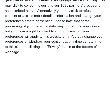
geolocation data and identification through device scanning. You
+2
may click to consent to our and our 1538 partners’ processing
Información sobre la réputación
Terminar una partida
Mostrar todo
hace 2 días
as described above. Alternatively you may click to refuse to
+2
Terminar una partida
hace 3 días
consent or access more detailed information and change your
Algunas palabras...
+2
preferences before consenting.
Please note that some
Terminar una partida
hace 3 días
processing of your personal data may not require your consent,
+2
mquiper547 no ha completado su perfil.
Terminar una partida
hace 3 días
but you have a right to object to such processing. Your
+2
preferences will apply to this website only. You can change your
Terminar una partida
hace 4 días
Los jugadores que te siguen en favoritos serán advertidos
preferences or withdraw your consent at any time by returning
cuando modifiques este texto.
+2
Terminar una partida
hace 4 días
to this site and clicking the "Privacy" button at the bottom of the
+2
webpage.
Terminar una partida
hace 4 días
+2
Terminar una partida
hace 4 días
mquiper547
Clubes de los cuales
es miembro
+2
(0/2)
Terminar una partida
hace 5 días
+2
mquiper547
no pertenece a ningún club
Terminar una partida
hace 5 días
+2
Terminar una partida
hace 5 días
+2
Terminar una partida
hace 6 días
Miembro desde: :
+2
27-09-2017
Terminar una partida
hace 6 días
+2
🇺🇸 We noticed you’re visiting
Terminar una partida
hace 6 días
Comentarios :
0