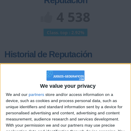
Reputación
4 538
Class. top : 2.92%
Historial de Reputación
+10
hace 2 días
Entrar en las mejores puntuaciones del día
+2
Terminar una partida
hace 2 días
We value your privacy
+10
hace 2 días
We and our
partners
store and/or access information on a
Entrar en las mejores puntuaciones del día
device, such as cookies and process personal data, such as
+2
Terminar una partida
hace 2 días
unique identifiers and standard information sent by a device for
personalised advertising and content, advertising and content
+10
hace 2 días
measurement, audience research and services development.
Entrar en las mejores puntuaciones del día
With your permission we and our partners may use precise
+2
Terminar una partida
hace 2 días