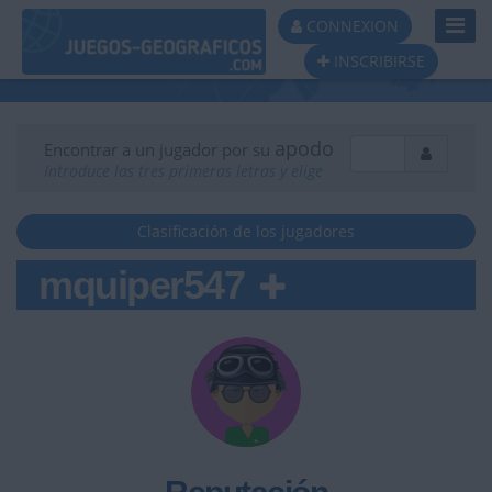
Toggl
CONNEXION
Navig
INSCRIBIRSE
apodo
Encontrar a un jugador por su
Introduce las tres primeras letras y elige
Clasificación de los jugadores
mquiper547