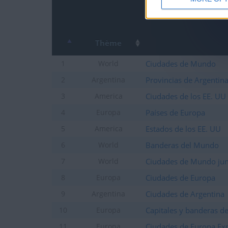
Thème
Ciudades de Mundo
1
World
Provincias de Argentin
2
Argentina
Ciudades de los EE. UU
3
America
Países de Europa
4
Europa
Estados de los EE. UU
5
America
Banderas del Mundo
6
World
Ciudades de Mundo jun
7
World
Ciudades de Europa
8
Europa
Ciudades de Argentina
9
Argentina
Capitales y banderas d
10
Europa
Ciudades de Europa Ex
11
Europa