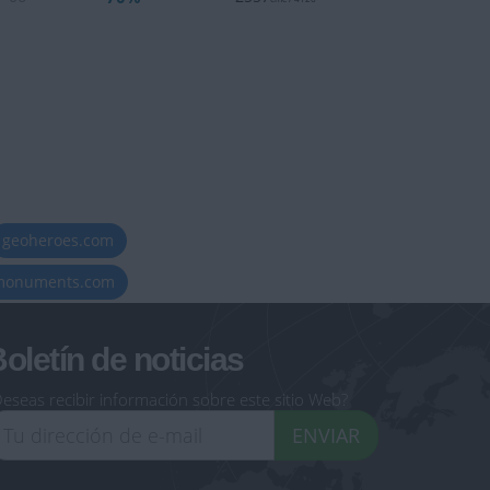
geoheroes.com
-monuments.com
oletín de noticias
eseas recibir información sobre este sitio Web?
ENVIAR