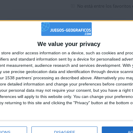
No está entre los favoritos
We value your privacy
🇺🇸 We noticed you’re visiting from
uaciones del día
store and/or access information on a device, such as cookies and pro
an English-speaking country
ifiers and standard information sent by a device for personalised adver
Join our American version now and be among
tent measurement, audience research and services development.
With 
 use precise geolocation data and identification through device scanni
the firsts to submit your score on our
ur 1538 partners’ processing as described above. Alternatively you may 
leaderboards!
ore detailed information and change your preferences before consenti
our personal data may not require your consent, but you have a right t
ferences will apply to this website only. You can change your preferen
y returning to this site and clicking the "Privacy" button at the bottom
IONS
DISAGREE
A