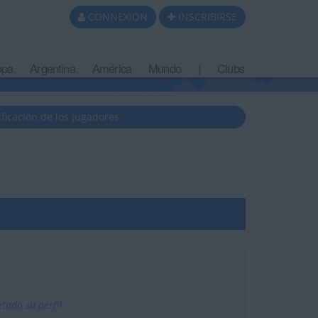
CONNEXION
INSCRIBIRSE
opa
Argentina
América
Mundo
|
Clubs
ificación de los jugadores
tado su perfil.