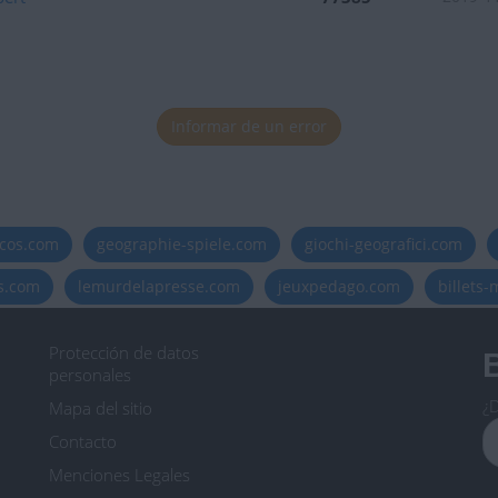
Informar de un error
icos.com
geographie-spiele.com
giochi-geografici.com
es.com
lemurdelapresse.com
jeuxpedago.com
billets
Protección de datos
B
personales
¿D
Mapa del sitio
Contacto
Menciones Legales