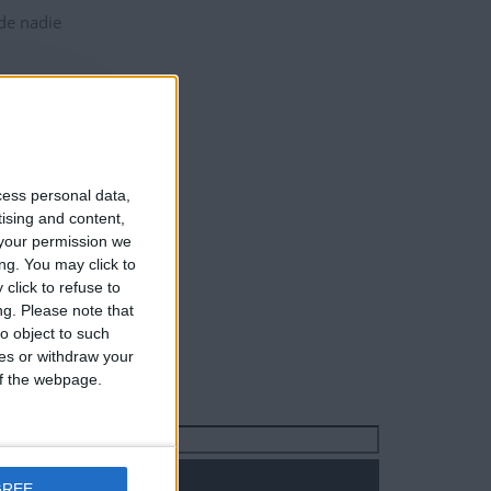
 de nadie
cess personal data,
tising and content,
your permission we
ng. You may click to
click to refuse to
ng.
Please note that
o object to such
ces or withdraw your
 of the webpage.
Buscar:
GREE