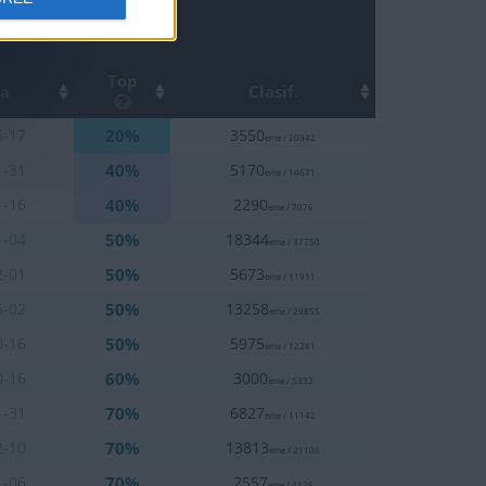
Top
ha
Clasif.
20%
6-17
3550
eme / 20942
40%
1-31
5170
eme / 14671
40%
1-16
2290
eme / 7076
50%
1-04
18344
eme / 37750
50%
2-01
5673
eme / 11911
50%
6-02
13258
eme / 29855
50%
0-16
5975
eme / 12281
60%
0-16
3000
eme / 5332
70%
1-31
6827
eme / 11142
70%
2-10
13813
eme / 21106
70%
1-06
2557
eme / 4126