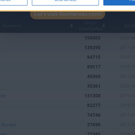
1
2
Let's visit GeoHeroes.com!
Mejor
Nombre
Fec
resultados
156065
2026-0
a
139290
2017-0
84715
2019-1
89517
2019-1
45969
2017-0
35361
2026-0
ior
131308
2019-1
82277
2019-1
74746
2017-0
e Europa
27690
2017-0
pert
77385
2019-1