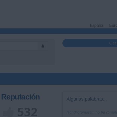
España
Eur
Clas
Reputación
Algunas palabras...
532
leandrotomaselli no ha comple