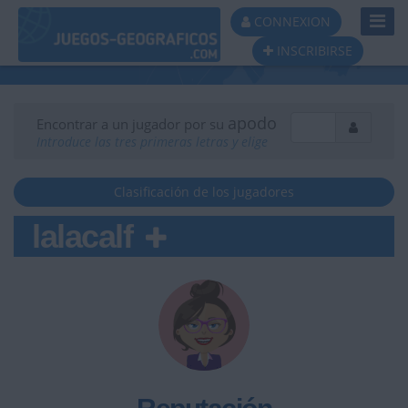
Toggl
CONNEXION
Navig
INSCRIBIRSE
apodo
Encontrar a un jugador por su
Introduce las tres primeras letras y elige
Clasificación de los jugadores
lalacalf