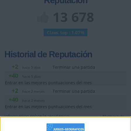
Reputación
13 678
Class. top : 1.07%
Historial de Reputación
+2
Terminar una partida
hace 5 días
+40
hace 5 días
Entrar en las mejores puntuaciones del mes
+2
Terminar una partida
hace 2 meses
+40
hace 2 meses
Entrar en las mejores puntuaciones del mes
Información sobre la réputación
Mostrar todo
Algunas palabras...