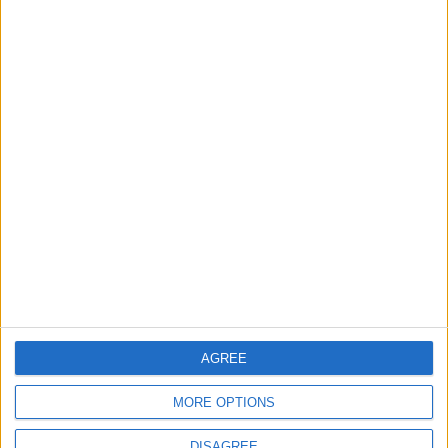
Países de America central
11000
20
America
Países de Oceanía
13000
21
World
Ciudades de America
56209
22
America
central
Ciudades de Espana
8140
23
Espana
Ciudades de Uruguay
38370
24
America
Informar de un error
AGREE
MORE OPTIONS
DISAGREE