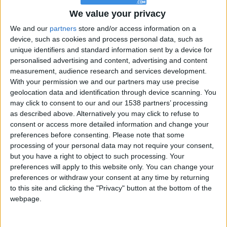
We value your privacy
lalacalf no ha completado su perfil.
We and our
partners
store and/or access information on a
device, such as cookies and process personal data, such as
Los jugadores que te siguen en favoritos serán advertidos
cuando modifiques este texto.
unique identifiers and standard information sent by a device for
personalised advertising and content, advertising and content
measurement, audience research and services development.
With your permission we and our partners may use precise
lalacalf
Clubes de los cuales
es miembro (0/2)
geolocation data and identification through device scanning. You
may click to consent to our and our 1538 partners’ processing
lalacalf
no pertenece a ningún club
as described above. Alternatively you may click to refuse to
consent or access more detailed information and change your
preferences before consenting.
Please note that some
processing of your personal data may not require your consent,
Miembro desde: :
17-01-2017
but you have a right to object to such processing. Your
preferences will apply to this website only. You can change your
Comentarios :
0
preferences or withdraw your consent at any time by returning
to this site and clicking the "Privacy" button at the bottom of the
Juegos llevados a cabo :
24
webpage.
Partidas jugadas :
2114