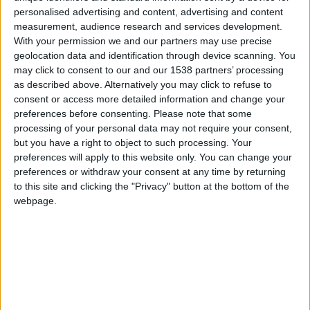
personalised advertising and content, advertising and content
+20
Información sobre la réputación
Mostrar todo
hace 2 meses
measurement, audience research and services development.
Entrar en las mejores puntuaciones de la semana
With your permission we and our partners may use precise
Algunas palabras...
+2
Terminar una partida
hace 2 meses
geolocation data and identification through device scanning. You
may click to consent to our and our 1538 partners’ processing
laura gabriela no ha completado su perfil.
as described above. Alternatively you may click to refuse to
consent or access more detailed information and change your
Los jugadores que te siguen en favoritos serán advertidos
preferences before consenting.
Please note that some
cuando modifiques este texto.
processing of your personal data may not require your consent,
but you have a right to object to such processing. Your
preferences will apply to this website only. You can change your
preferences or withdraw your consent at any time by returning
laura gabriela
Clubes de los cuales
es
to this site and clicking the "Privacy" button at the bottom of the
miembro (0/2)
webpage.
laura gabriela
no pertenece a ningún club
Miembro desde: :
24-10-2016
Comentarios :
0