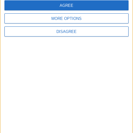
AGREE
juegos-geograficos.com
geographie-spiele.com
giochi-geografici.com
geoheroes.com
MORE OPTIONS
jeux-historiques.com
lemurdelapresse.com
DISAGREE
jeuxpedago.com
billets-monuments.com
Protección de datos
personales
Mapa del sitio
Contacto
Menciones Legales
Colaboración
Boletín de noticias
¿Deseas recibir información sobre este sitio Web?