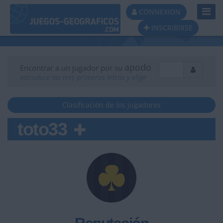
Toggl
CONNEXION
Navig
INSCRIBIRSE
apodo
Encontrar a un jugador por su
Introduce las tres primeras letras y elige
Clasificación de los jugadores
toto33