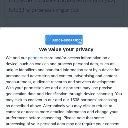
toto33
Clubes de los cuales
es miembro (0/2)
toto33
no pertenece a ningún club
Miembro desde: :
12-10-2016
Comentarios :
4
We value your privacy
We and our
partners
store and/or access information on a
Juegos llevados a cabo :
42
device, such as cookies and process personal data, such as
Partidas jugadas :
5695
unique identifiers and standard information sent by a device for
personalised advertising and content, advertising and content
Número de estrellas :
124
measurement, audience research and services development.
With your permission we and our partners may use precise
Media en % de puntuación max. :
100%
geolocation data and identification through device scanning. You
may click to consent to our and our 1538 partners’ processing
as described above. Alternatively you may click to refuse to
En la lista de las mejores partidas :
0
consent or access more detailed information and change your
Está entre los favoritos de
28
jugadores
preferences before consenting.
Please note that some
processing of your personal data may not require your consent,