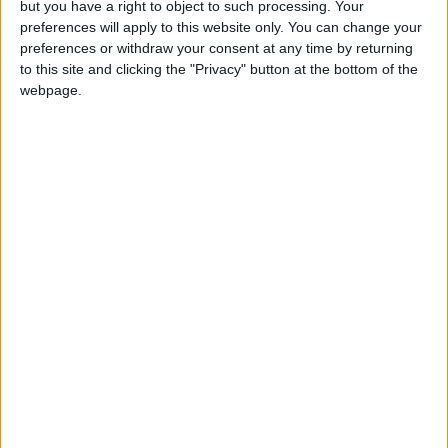
but you have a right to object to such processing. Your
preferences will apply to this website only. You can change your
preferences or withdraw your consent at any time by returning
Puntuaciones
to this site and clicking the "Privacy" button at the bottom of the
webpage.
Buscar:
13
7
19
Mejor
Thème
Nombre
resultados
Ciudades de Argentina
111306
1
Argentina
Ciudades de Colombia
112467
2
America
Ciudades de Europa
101413
3
Europa
Ciudades de Mexico
115207
4
America