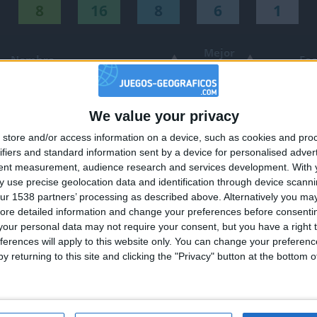
8
16
8
6
1
tuaciones de la semana
Mejor
Nombre
Fe
resultados
ña
146252
2020-
tuaciones de la semana
240687
2020-
We value your privacy
🇺🇸 We noticed you’re visiting from
a
207631
2020-
store and/or access information on a device, such as cookies and pro
an English-speaking country
ifiers and standard information sent by a device for personalised adver
uaciones del día
nior
120520
2020-
Join our American version now and be among
tent measurement, audience research and services development.
With 
118207
2020-
 use precise geolocation data and identification through device scanni
the firsts to submit your score on our
ur 1538 partners’ processing as described above. Alternatively you may 
leaderboards!
terráneo
101894
2026-
ore detailed information and change your preferences before consenti
169748
2020-
our personal data may not require your consent, but you have a right t
tuaciones del mes
ferences will apply to this website only. You can change your preferen
94839
2020-
y returning to this site and clicking the "Privacy" button at the bottom
107404
2020-
107489
2020-
99383
2020-