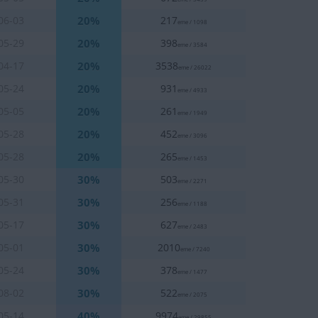
20%
06-03
217
eme / 1098
20%
05-29
398
eme / 3584
20%
04-17
3538
eme / 26022
20%
05-24
931
eme / 4933
20%
05-05
261
eme / 1949
20%
05-28
452
eme / 3096
20%
05-28
265
eme / 1453
30%
05-30
503
eme / 2271
30%
05-31
256
eme / 1188
30%
05-17
627
eme / 2483
30%
05-01
2010
eme / 7240
30%
05-24
378
eme / 1477
30%
08-02
522
eme / 2075
40%
05-14
9974
eme / 29855