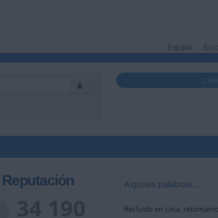
España
Eur
Clas
Reputación
Algunas palabras...
34 190
Recluido en casa, retomamo