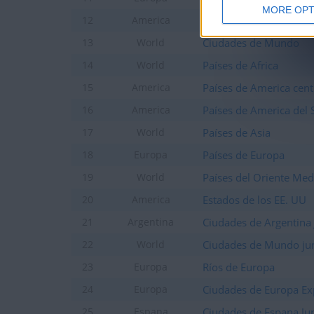
+20
MORE OPT
Entrar en las mejores pun
hace 2 días
Ciudades de Mexico
12
America
+2
Terminar una partida
hace 2 días
Ciudades de Mundo
13
World
+2
Terminar una partida
hace 2 días
Países de Africa
14
World
+20
Entrar en las mejores pun
hace 2 días
Países de America cent
15
America
+10
Entrar en las mejores punt
hace 2 días
Países de America del 
16
America
+2
Terminar una partida
hace 2 días
Países de Asia
17
World
+2
Terminar una partida
hace 2 días
Países de Europa
18
Europa
+2
Terminar una partida
hace 2 días
Países del Oriente Med
19
World
+2
Terminar una partida
hace 2 días
Estados de los EE. UU
20
America
+2
Terminar una partida
hace 2 días
Ciudades de Argentina 
21
Argentina
+2
Terminar una partida
hace 2 días
Ciudades de Mundo ju
22
World
+2
Terminar una partida
hace 2 días
Ríos de Europa
23
Europa
+2
Terminar una partida
hace 2 días
Ciudades de Europa Ex
24
+2
Europa
Terminar una partida
hace 2 días
Ciudades de Espana Ju
25
Espana