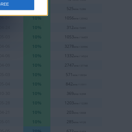
GREE
10%
05-08
525
eme / 5286
10%
06-01
1056
eme / 20942
10%
04-24
312
eme / 5085
10%
05-03
1053
eme / 14459
10%
04-06
3278
eme / 33996
10%
04-06
1332
eme / 14524
10%
04-09
2747
eme / 37748
10%
05-03
571
eme / 10034
10%
05-04
842
eme / 11911
10%
10-30
369
eme / 6398
10%
05-28
1203
eme / 12280
10%
04-21
203
eme / 3008
10%
05-01
285
eme / 4126
20%
05-05
672
eme / 5459