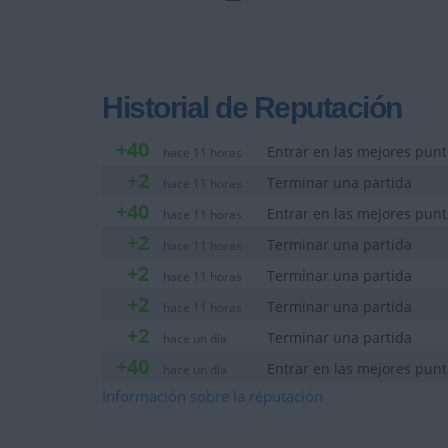
Historial de Reputación
+40
Entrar en las mejores pun
hace 11 horas
+2
Terminar una partida
hace 11 horas
+40
Entrar en las mejores pun
hace 11 horas
+2
Terminar una partida
hace 11 horas
+2
Terminar una partida
hace 11 horas
+2
Terminar una partida
hace 11 horas
+2
Terminar una partida
hace un día
+40
Entrar en las mejores pun
hace un día
+2
Información sobre la réputación
Terminar una partida
hace un día
+2
Terminar una partida
hace un día