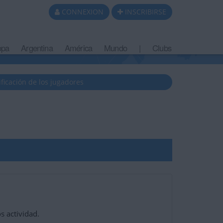
CONNEXION
INSCRIBIRSE
opa
Argentina
América
Mundo
|
Clubs
ificación de los jugadores
s actividad.