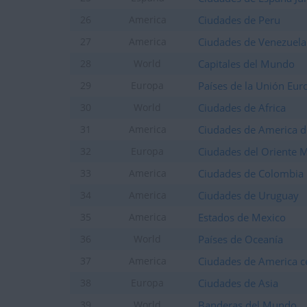
+2
Terminar una partida
hace 2 días
+2
Ciudades de Peru
26
America
Terminar una partida
hace 2 días
+2
Ciudades de Venezuela
27
America
Terminar una partida
hace 2 días
+2
Capitales del Mundo
28
World
Terminar una partida
hace 2 días
+2
Países de la Unión Eur
29
Europa
Terminar una partida
hace 2 días
+2
Ciudades de Africa
30
World
Terminar una partida
hace 2 días
+40
Ciudades de America d
31
America
Entrar en las mejores pun
hace 2 días
+2
Terminar una partida
Ciudades del Oriente 
32
hace 2 días
Europa
+2
Terminar una partida
hace 2 días
Ciudades de Colombia
33
America
+40
Entrar en las mejores pun
hace 2 días
Ciudades de Uruguay
34
America
+40
Entrar en las mejores pun
hace 2 días
Estados de Mexico
35
America
+2
Terminar una partida
hace 2 días
Países de Oceanía
36
World
+2
Terminar una partida
hace 2 días
Ciudades de America c
37
America
+2
Terminar una partida
hace 2 días
Ciudades de Asia
38
Europa
+2
Terminar una partida
hace 2 días
Banderas del Mundo
39
World