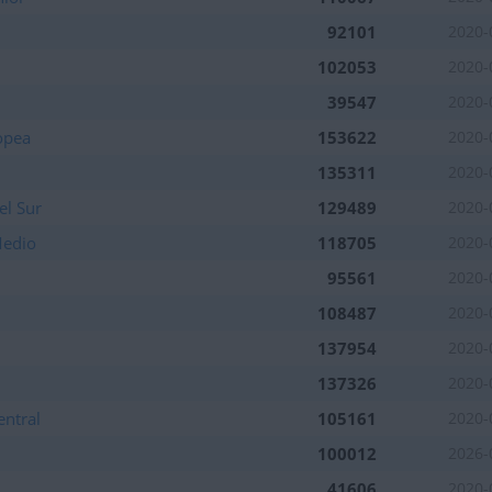
92101
2020-
102053
2020-
39547
2020-
opea
153622
2020-
135311
2020-
el Sur
129489
tuaciones del mes
2020-
Medio
118705
2020-
95561
2020-
tuaciones del mes
108487
2020-
tuaciones del mes
137954
2020-
137326
2020-
entral
105161
2020-
100012
2026-
41606
2020-