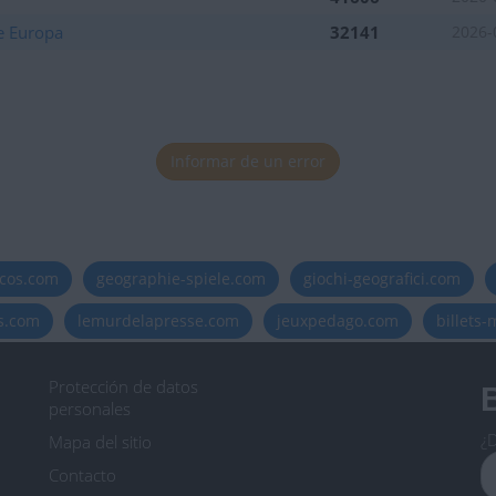
e Europa
32141
2026-
tuaciones del mes
Informar de un error
tuaciones del mes
icos.com
geographie-spiele.com
giochi-geografici.com
es.com
lemurdelapresse.com
jeuxpedago.com
billets
Protección de datos
B
personales
¿D
Mapa del sitio
Contacto