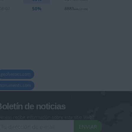
50%
08-02
8883
eme / 21106
geoheroes.com
-monuments.com
oletín de noticias
eseas recibir información sobre este sitio Web?
ENVIAR