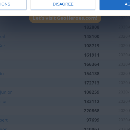
IONS
DISAGREE
A
tuaciones de la semana
104091
2020-
Let's visit GeoHeroes.com!
181386
2020-
182808
2020-
tuaciones de la semana
ral
148100
2020-
uaciones del día
Sur
108719
2020-
161911
2020-
166364
2020-
io
154138
2020-
172713
2020-
Junior
108259
2020-
nior
183112
2020-
220868
2020-
pert
97699
2020-
nior
110067
2020-