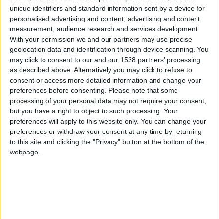
+10
hace 24 días
unique identifiers and standard information sent by a device for
Información sobre la réputación
Mostrar todo
Entrar en las mejores puntuaciones del día
personalised advertising and content, advertising and content
+2
Terminar una partida
measurement, audience research and services development.
hace 26 días
Algunas palabras...
With your permission we and our partners may use precise
+10
hace un mes
geolocation data and identification through device scanning. You
Entrar en las mejores puntuaciones del día
Unai1313 no ha completado su perfil.
may click to consent to our and our 1538 partners’ processing
+2
Terminar una partida
hace un mes
as described above. Alternatively you may click to refuse to
Los jugadores que te siguen en favoritos serán advertidos
consent or access more detailed information and change your
+10
hace un mes
cuando modifiques este texto.
preferences before consenting.
Please note that some
Entrar en las mejores puntuaciones del día
processing of your personal data may not require your consent,
+2
Terminar una partida
hace un mes
but you have a right to object to such processing. Your
+2
preferences will apply to this website only. You can change your
Unai1313
Clubes de los cuales
es miembro
Terminar una partida
hace un mes
preferences or withdraw your consent at any time by returning
(0/2)
+2
Terminar una partida
hace un mes
to this site and clicking the "Privacy" button at the bottom of the
Unai1313
no pertenece a ningún club
+20
webpage.
hace un mes
Entrar en las mejores puntuaciones de la semana
+2
Terminar una partida
hace un mes
+2
Miembro desde: :
11-02-2016
Terminar una partida
hace un mes
+20
hace un mes
Comentarios :
0