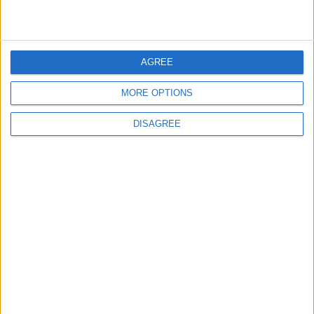
Informar de un error
AGREE
juegos-geograficos.com
geographie-spiele.com
MORE OPTIONS
giochi-geografici.com
geoheroes.com
DISAGREE
jeux-historiques.com
lemurdelapresse.com
jeuxpedago.com
billets-monuments.com
Protección de datos
personales
Mapa del sitio
Contacto
Menciones Legales
Colaboración