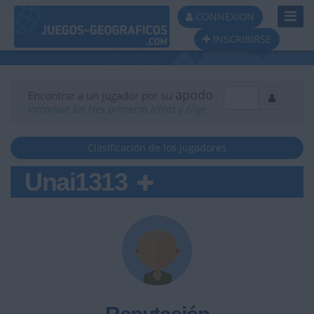
Toggl
CONNEXION
Navig
INSCRIBIRSE
apodo
Encontrar a un jugador por su
Introduce las tres primeras letras y elige
Clasificación de los jugadores
Unai1313