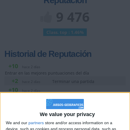
Reputación
9 476
Class. top : 1.46%
Historial de Reputación
+10
hace 2 días
Entrar en las mejores puntuaciones del día
+2
Terminar una partida
hace 2 días
+10
hace 2 días
Entrar en las mejores puntuaciones del día
+2
Terminar una partida
hace 2 días
+2
We value your privacy
Terminar una partida
hace 24 días
+2
We and our
partners
store and/or access information on a
Terminar una partida
hace 24 días
device, such as cookies and process personal data, such as