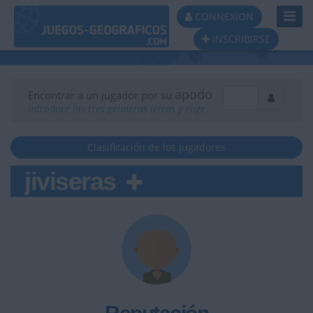
Toggl
CONNEXION
Navig
INSCRIBIRSE
apodo
Encontrar a un jugador por su
Introduce las tres primeras letras y elige
Clasificación de los jugadores
jiviseras