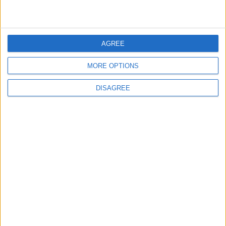
Estados de Mexico
67287
27
America
AGREE
MORE OPTIONS
Informar de un error
DISAGREE
juegos-geograficos.com
geographie-spiele.com
giochi-geografici.com
geoheroes.com
jeux-historiques.com
lemurdelapresse.com
jeuxpedago.com
billets-monuments.com
Protección de datos
personales