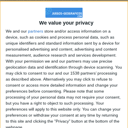
+2
Información sobre la réputación
Terminar una partida
Mostrar todo
hace 2 meses
+20
hace 2 meses
Algunas palabras...
We value your privacy
Entrar en las mejores puntuaciones de la semana
+2
We and our
partners
store and/or access information on a
Terminar una partida
hace 2 meses
jiviseras no ha completado su perfil.
device, such as cookies and process personal data, such as
+20
hace 2 meses
unique identifiers and standard information sent by a device for
Los jugadores que te siguen en favoritos serán advertidos
Entrar en las mejores puntuaciones de la semana
personalised advertising and content, advertising and content
cuando modifiques este texto.
+2
Terminar una partida
hace 2 meses
measurement, audience research and services development.
With your permission we and our partners may use precise
+20
hace 2 meses
geolocation data and identification through device scanning. You
Entrar en las mejores puntuaciones de la semana
jiviseras
Clubes de los cuales
es miembro
may click to consent to our and our 1538 partners’ processing
+2
(0/2)
Terminar una partida
hace 2 meses
as described above. Alternatively you may click to refuse to
+20
consent or access more detailed information and change your
jiviseras
no pertenece a ningún club
hace 2 meses
preferences before consenting.
Please note that some
Entrar en las mejores puntuaciones de la semana
processing of your personal data may not require your consent,
+2
Terminar una partida
hace 2 meses
but you have a right to object to such processing. Your
+2
preferences will apply to this website only. You can change your
Terminar una partida
hace 2 meses
Miembro desde: :
30-05-2011
preferences or withdraw your consent at any time by returning
+2
Terminar una partida
hace 2 meses
to this site and clicking the "Privacy" button at the bottom of the
Comentarios :
0
+20
webpage.